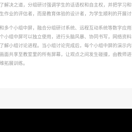
了解决之道，分组研讨强调学生的话语权和自主权，并把学习和
生作业的评估者，而是教育体验的设计者，为学生顺利的开展讨
和多个小组中屏，融合分组研讨系统、远程互动系统等数字应用
个小组中屏可以独立使用，进行头脑风暴、协同书写，网络资料
了解小组讨论进程。当小组讨论完成后，每个小组中屏的演示内
画面共享至教室里的所有屏幕，让观点之间发生碰撞，由教师进
维拓展训练。