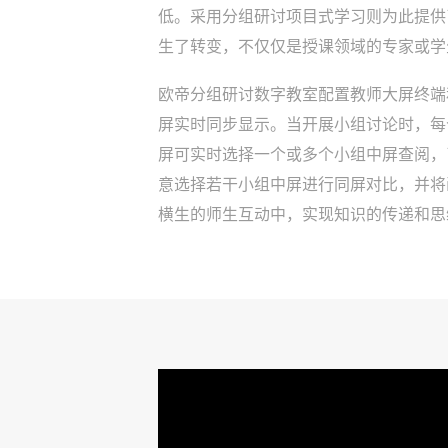
低。采用分组研讨项目式学习则为此提供
生了转变，不仅仅是授课领域的专家或学
欧帝分组研讨数字教室配置教师大屏终端
屏实时同步显示。当开展小组讨论时，每
屏可实时选择一个或多个小组中屏查阅，
意选择若干小组中屏进行同屏对比，并将
横生的师生互动中，实现知识的传递和思